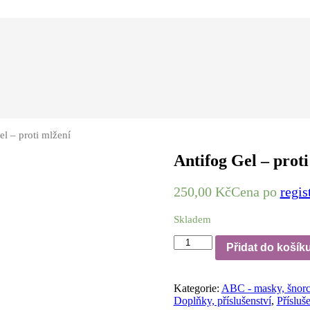
el – proti mlžení
Antifog Gel – proti
250,00
Kč
Cena po
regis
Skladem
Antifog
Přidat do košík
Gel
-
proti
Kategorie:
ABC - masky, šnorch
mlžení
Doplňky, příslušenství
,
Přísluš
množství