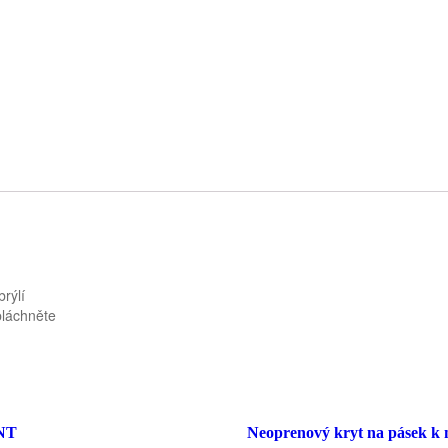
rýlí
pláchněte
NT
Neoprenový kryt na pásek k 