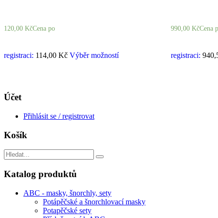
120,00
Kč
Cena po
990,00
Kč
Cena 
registraci:
114,00 Kč
Výběr možností
registraci:
940,
Účet
Přihlásit se / registrovat
Košík
Search
for:
Katalog produktů
ABC - masky, šnorchly, sety
Potápěčské a šnorchlovací masky
Potapěčské sety