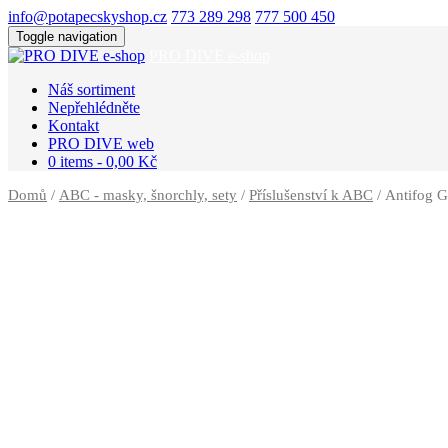
info@potapecskyshop.cz
773 289 298
777 500 450
Toggle navigation
PRO DIVE e-shop
Náš sortiment
Nepřehlédněte
Kontakt
PRO DIVE web
0 items -
0,00
Kč
Domů
/
ABC - masky, šnorchly, sety
/
Příslušenství k ABC
/ Antifog G