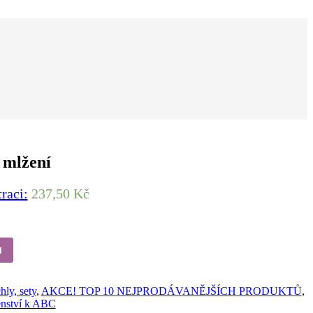
 mlžení
traci:
237,50 Kč
u
ly, sety
,
AKCE! TOP 10 NEJPRODÁVANĚJŠÍCH PRODUKTŮ
,
enství k ABC