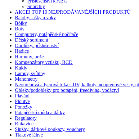
Příslušenství k ABC
Šnorchly
AKCE! TOP 10 NEJPRODÁVANĚJŠÍCH PRODUKTŮ
Batohy, tašky a vaky
Bójky
Boty
Computery, potápěčské počítače
Dětský sortiment
Doplňky, příslušenství
Hadice
Harpuny, nože
Kompenzátory vztlaku, BCD
Kukly
Lampy, svítilny
Manometry
Neoprenová a lycrová trika s UV, kalhoty, neoprenové vesty, p
Obleky/podobleky pro potápění, freediving, vodáctví
Plavání
Ploutve
Ponožky
Potapěčská móda a dárky
Regulátory
Rukavice
Služby, dárkové poukazy, vouchery
Tlakové láhve