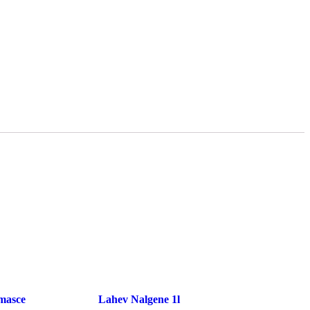
masce
Lahev Nalgene 1l