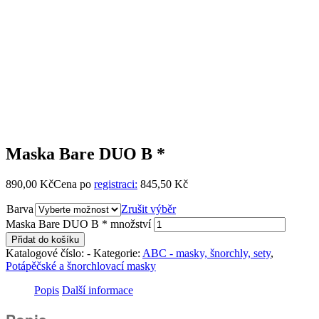
Maska Bare DUO B *
890,00
Kč
Cena po
registraci:
845,50 Kč
Barva
Zrušit výběr
Maska Bare DUO B * množství
Přidat do košíku
Katalogové číslo:
-
Kategorie:
ABC - masky, šnorchly, sety
,
Potápěčské a šnorchlovací masky
Popis
Další informace