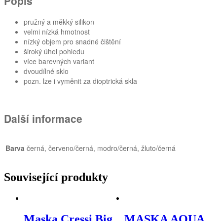
Popis
pružný a měkký silikon
velmi nízká hmotnost
nízký objem pro snadné čištění
široký úhel pohledu
více barevných variant
dvoudílné sklo
pozn. lze i vyměnit za dioptrická skla
Další informace
Barva
černá, červeno/černá, modro/černá, žluto/černá
Související produkty
Maska Cressi Big
MASKA AQUA