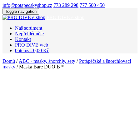
info@potapecskyshop.cz
773 289 298
777 500 450
Toggle navigation
PRO DIVE e-shop
Náš sortiment
Nepřehlédněte
Kontakt
PRO DIVE web
0 items -
0,00
Kč
Domů
/
ABC - masky, šnorchly, sety
/
Potápěčské a šnorchlovací
masky
/ Maska Bare DUO B *