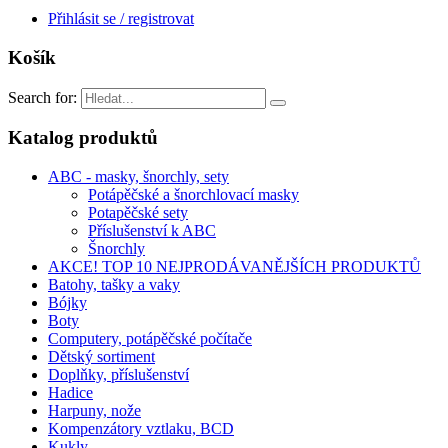
Přihlásit se / registrovat
Košík
Search for:
Katalog produktů
ABC - masky, šnorchly, sety
Potápěčské a šnorchlovací masky
Potapěčské sety
Příslušenství k ABC
Šnorchly
AKCE! TOP 10 NEJPRODÁVANĚJŠÍCH PRODUKTŮ
Batohy, tašky a vaky
Bójky
Boty
Computery, potápěčské počítače
Dětský sortiment
Doplňky, příslušenství
Hadice
Harpuny, nože
Kompenzátory vztlaku, BCD
Kukly