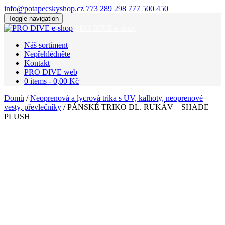
info@potapecskyshop.cz
773 289 298
777 500 450
Toggle navigation
PRO DIVE e-shop
Náš sortiment
Nepřehlédněte
Kontakt
PRO DIVE web
0 items -
0,00
Kč
Domů
/
Neoprenová a lycrová trika s UV, kalhoty, neoprenové
vesty, převlečníky
/ PÁNSKÉ TRIKO DL. RUKÁV – SHADE
PLUSH