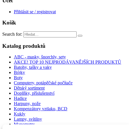
Účet
Přihlásit se / registrovat
Košík
Search for:
Katalog produktů
ABC - masky, šnorchly, sety
AKCE! TOP 10 NEJPRODÁVANĚJŠÍCH PRODUKTŮ
Batohy, tašky a vaky
Bójky
Boty
Computery, potápěčské počítače
Dětský sortiment
Doplňky, příslušenství
Hadice
Harpuny, nože
Kompenzátory vztlaku, BCD
Kukly
Lampy, svítilny
Manometry