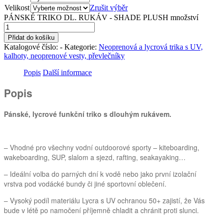
Velikost
Zrušit výběr
PÁNSKÉ TRIKO DL. RUKÁV - SHADE PLUSH množství
Přidat do košíku
Katalogové číslo:
-
Kategorie:
Neoprenová a lycrová trika s UV,
kalhoty, neoprenové vesty, převlečníky
Popis
Další informace
Popis
Pánské, lycrové funkční triko s dlouhým rukávem.
– Vhodné pro všechny vodní outdoorové sporty – kiteboarding,
wakeboarding, SUP, slalom a sjezd, rafting, seakayaking…
– Ideální volba do parných dní k vodě nebo jako první izolační
vrstva pod vodácké bundy či jiné sportovní oblečení.
– Vysoký podíl materiálu Lycra s UV ochranou 50+ zajistí, že Vás
bude v létě po namočení příjemně chladit a chránit proti slunci.