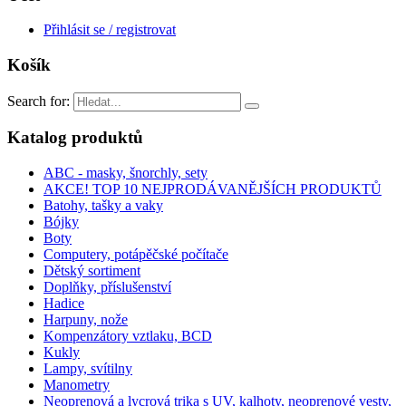
Přihlásit se / registrovat
Košík
Search for:
Katalog produktů
ABC - masky, šnorchly, sety
AKCE! TOP 10 NEJPRODÁVANĚJŠÍCH PRODUKTŮ
Batohy, tašky a vaky
Bójky
Boty
Computery, potápěčské počítače
Dětský sortiment
Doplňky, příslušenství
Hadice
Harpuny, nože
Kompenzátory vztlaku, BCD
Kukly
Lampy, svítilny
Manometry
Neoprenová a lycrová trika s UV, kalhoty, neoprenové vesty,