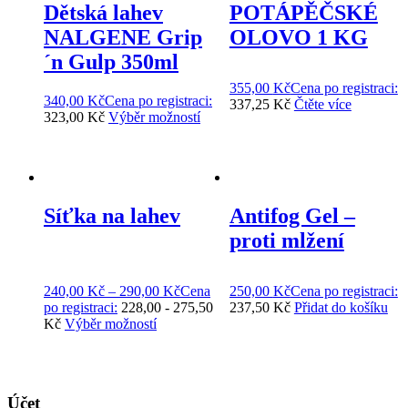
Dětská lahev
POTÁPĚČSKÉ
NALGENE Grip
OLOVO 1 KG
´n Gulp 350ml
355,00
Kč
Cena po
registraci:
340,00
Kč
Cena po
registraci:
337,25 Kč
Čtěte více
323,00 Kč
Výběr možností
Síťka na lahev
Antifog Gel –
proti mlžení
240,00
Kč
–
290,00
Kč
Cena
250,00
Kč
Cena po
registraci:
po
registraci:
228,00 - 275,50
237,50 Kč
Přidat do košíku
Kč
Výběr možností
Účet