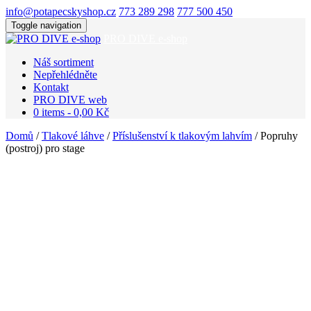
info@potapecskyshop.cz
773 289 298
777 500 450
Toggle navigation
PRO DIVE e-shop
Náš sortiment
Nepřehlédněte
Kontakt
PRO DIVE web
0 items -
0,00
Kč
Domů
/
Tlakové láhve
/
Příslušenství k tlakovým lahvím
/ Popruhy
(postroj) pro stage