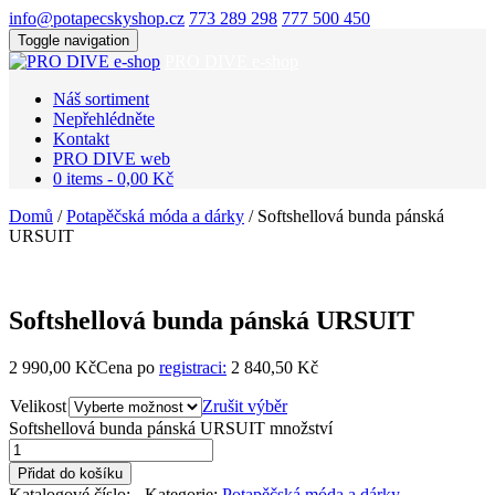
info@potapecskyshop.cz
773 289 298
777 500 450
Toggle navigation
PRO DIVE e-shop
Náš sortiment
Nepřehlédněte
Kontakt
PRO DIVE web
0 items -
0,00
Kč
Domů
/
Potapěčská móda a dárky
/ Softshellová bunda pánská
URSUIT
Softshellová bunda pánská URSUIT
2 990,00
Kč
Cena po
registraci:
2 840,50 Kč
Velikost
Zrušit výběr
Softshellová bunda pánská URSUIT množství
Přidat do košíku
Katalogové číslo:
-
Kategorie:
Potapěčská móda a dárky