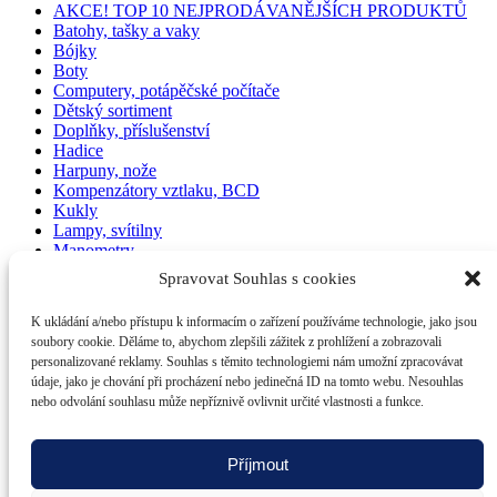
AKCE! TOP 10 NEJPRODÁVANĚJŠÍCH PRODUKTŮ
Batohy, tašky a vaky
Bójky
Boty
Computery, potápěčské počítače
Dětský sortiment
Doplňky, příslušenství
Hadice
Harpuny, nože
Kompenzátory vztlaku, BCD
Kukly
Lampy, svítilny
Manometry
Neoprenová a lycrová trika s UV, kalhoty, neoprenové vesty,
Spravovat Souhlas s cookies
převlečníky
Obleky/podobleky pro potápění, freediving, vodáctví
K ukládání a/nebo přístupu k informacím o zařízení používáme technologie, jako jsou
Plavání
soubory cookie. Děláme to, abychom zlepšili zážitek z prohlížení a zobrazovali
Ploutve
personalizované reklamy. Souhlas s těmito technologiemi nám umožní zpracovávat
Ponožky
údaje, jako je chování při procházení nebo jedinečná ID na tomto webu. Nesouhlas
Potapěčská móda a dárky
nebo odvolání souhlasu může nepříznivě ovlivnit určité vlastnosti a funkce.
Regulátory
Rukavice
Služby, dárkové poukazy, vouchery
Příjmout
Tlakové láhve
Ventily