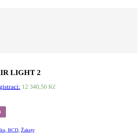
AIR LIGHT 2
gistraci:
12 340,50 Kč
u
aku, BCD
,
Žakety