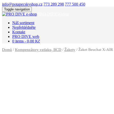
info@potapecskyshop.cz
773 289 298
777 500 450
Toggle navigation
PRO DIVE e-shop
Náš sortiment
Nepřehlédněte
Kontakt
PRO DIVE web
0 items -
0,00
Kč
Domů
/
Kompenzátory vztlaku, BCD
/
Žakety
/ Žaket Beuchat X-AIR