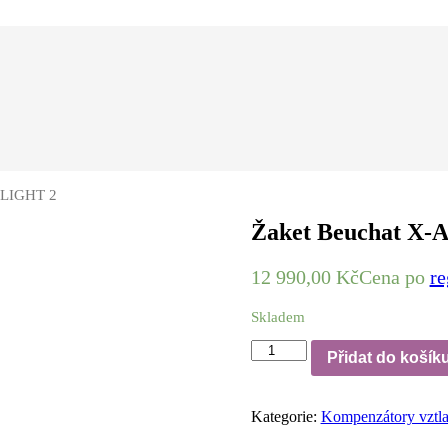
 LIGHT 2
Žaket Beuchat X-
12 990,00
Kč
Cena po
re
Skladem
Žaket
Přidat do košík
Beuchat
X-
AIR
Kategorie:
Kompenzátory vztl
LIGHT
2