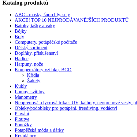
Katalog produktů
ABC - masky, šnorchly, sety
AKCE! TOP 10 NEJPRODÁVANĚJŠÍCH PRODUKTŮ
Batohy, tašky a vaky
Bójky
Boty
Computery, potápěčské počítače
Dětský sortiment
Doplňky, příslušenství
Hadice
Harpuny, nože
Kompenzátory vztlaku, BCD
Křídla
Žakety
Kukly
Lampy, svítilny
Manometry
Neoprenová a lycrová trika s UV, kalhoty, neoprenové vesty, p
Obleky/podobleky pro potápění, freediving, vodáctví
Plavání
Ploutve
Ponožky
Potapěčská móda a dárky
Regulátory