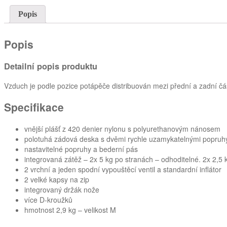
Popis
Popis
Detailní popis produktu
Vzduch je podle pozice potápěče distribuován mezi přední a zadní čá
Specifikace
vnější plášť z 420 denier nylonu s polyurethanovým nánosem
polotuhá zádová deska s dvěmi rychle uzamykatelnými popruh
nastavitelné popruhy a bederní pás
integrovaná zátěž – 2x 5 kg po stranách – odhoditelné. 2x 2,5 kg
2 vrchní a jeden spodní vypouštěcí ventil a standardní inflátor
2 velké kapsy na zip
integrovaný držák nože
více D-kroužků
hmotnost 2,9 kg – velikost M