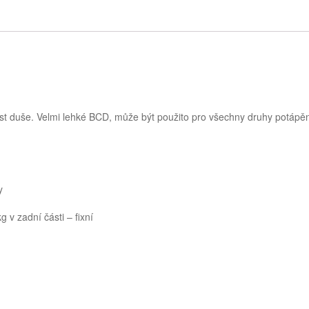
množství
st duše. Velmi lehké BCD, může být použito pro všechny druhy potápěn
y
 v zadní části – fixní