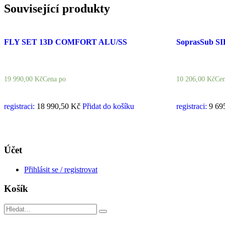
Související produkty
FLY SET 13D COMFORT ALU/SS
SoprasSub S
19 990,00
Kč
Cena po
10 206,00
Kč
Cen
registraci:
18 990,50 Kč
Přidat do košíku
registraci:
9 69
Účet
Přihlásit se / registrovat
Košík
Search
for: