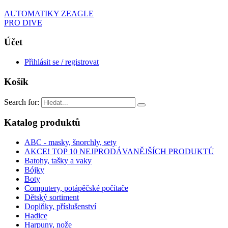
AUTOMATIKY ZEAGLE
PRO DIVE
Účet
Přihlásit se / registrovat
Košík
Search for:
Katalog produktů
ABC - masky, šnorchly, sety
AKCE! TOP 10 NEJPRODÁVANĚJŠÍCH PRODUKTŮ
Batohy, tašky a vaky
Bójky
Boty
Computery, potápěčské počítače
Dětský sortiment
Doplňky, příslušenství
Hadice
Harpuny, nože