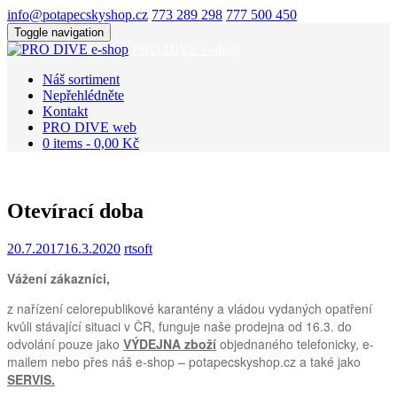
info@potapecskyshop.cz
773 289 298
777 500 450
Toggle navigation
PRO DIVE e-shop
Náš sortiment
Nepřehlédněte
Kontakt
PRO DIVE web
0 items -
0,00
Kč
Otevírací doba
20.7.2017
16.3.2020
rtsoft
Vážení zákazníci,
z nařízení celorepublikové karantény a vládou vydaných opatření
kvůli stávající situaci v ČR, funguje naše prodejna od 16.3. do
odvolání pouze jako
VÝDEJNA zboží
objednaného telefonicky, e-
mailem nebo přes náš e-shop – potapecskyshop.cz a také jako
SERVIS.