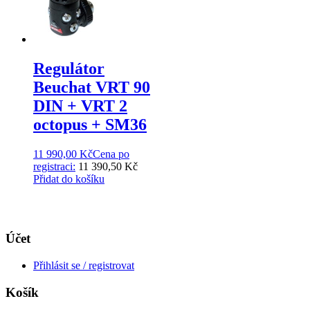
Regulátor
Beuchat VRT 90
DIN + VRT 2
octopus + SM36
11 990,00
Kč
Cena po
registraci:
11 390,50 Kč
Přidat do košíku
Účet
Přihlásit se / registrovat
Košík