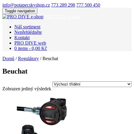
info@potapecskyshop.cz
773 289 298
777 500 450
Toggle navigation
PRO DIVE e-shop
Náš sortiment
Nepřehlédněte
Kontakt
PRO DIVE web
0 items -
0,00
Kč
Domů
/
Regulátory
/ Beuchat
Beuchat
Zobrazen jediný výsledek