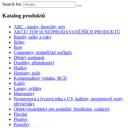
Search for:
Katalog produktů
ABC - masky, šnorchly, sety
AKCE! TOP 10 NEJPRODÁVANĚJŠÍCH PRODUKTŮ
Batohy, tašky a vaky
Bójky
Boty
Computery, potápěčské počítače
Dětský sortiment
Doplňky, příslušenství
Hadice
Harpuny, nože
Kompenzátory vztlaku, BCD
Kukly
Lampy, svítilny
Manometry
Neoprenová a lycrová trika s UV, kalhoty, neoprenové vesty,
převlečníky
Obleky/podobleky pro potápění, freediving, vodáctví
Plavání
Ploutve
Ponožky