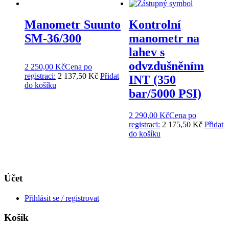
Manometr Suunto
Kontrolní
SM-36/300
manometr na
lahev s
odvzdušněním
2 250,00
Kč
Cena po
registraci:
2 137,50 Kč
Přidat
INT (350
do košíku
bar/5000 PSI)
2 290,00
Kč
Cena po
registraci:
2 175,50 Kč
Přidat
do košíku
Účet
Přihlásit se / registrovat
Košík