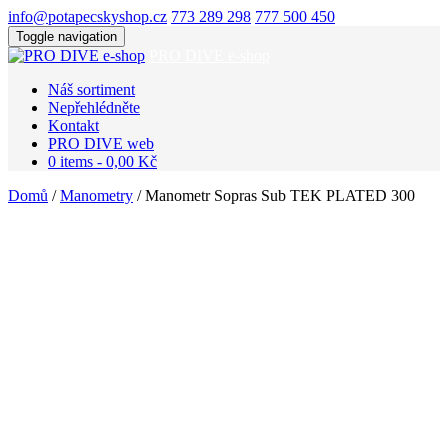
info@potapecskyshop.cz
773 289 298
777 500 450
Toggle navigation
PRO DIVE e-shop
Náš sortiment
Nepřehlédněte
Kontakt
PRO DIVE web
0 items -
0,00
Kč
Domů
/
Manometry
/ Manometr Sopras Sub TEK PLATED 300