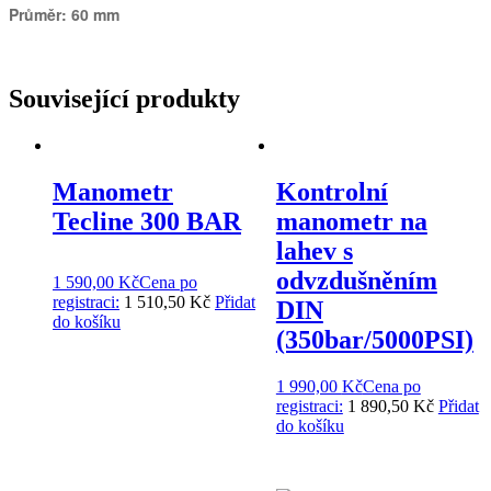
Průměr: 60 mm
Související produkty
Manometr
Kontrolní
Tecline 300 BAR
manometr na
lahev s
odvzdušněním
1 590,00
Kč
Cena po
registraci:
1 510,50 Kč
Přidat
DIN
do košíku
(350bar/5000PSI)
1 990,00
Kč
Cena po
registraci:
1 890,50 Kč
Přidat
do košíku