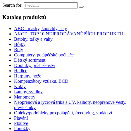
Search for:
Katalog produktů
ABC - masky, šnorchly, sety
AKCE! TOP 10 NEJPRODÁVANĚJŠÍCH PRODUKTŮ
Batohy, tašky a vaky
Bójky
Boty
Computery, potápěčské počítače
Dětský sortiment
Doplňky, příslušenství
Hadice
Harpuny, nože
Kompenzátory vztlaku, BCD
Kukly
Lampy, svítilny
Manometry
Neoprenová a lycrová trika s UV, kalhoty, neoprenové vesty,
převlečníky
Obleky/podobleky pro potápění, freediving, vodáctví
Plavání
Ploutve
Ponožky