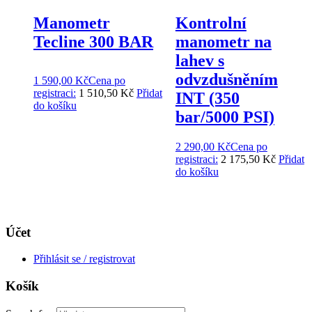
Manometr
Kontrolní
Tecline 300 BAR
manometr na
lahev s
odvzdušněním
1 590,00
Kč
Cena po
registraci:
1 510,50 Kč
Přidat
INT (350
do košíku
bar/5000 PSI)
2 290,00
Kč
Cena po
registraci:
2 175,50 Kč
Přidat
do košíku
Účet
Přihlásit se / registrovat
Košík