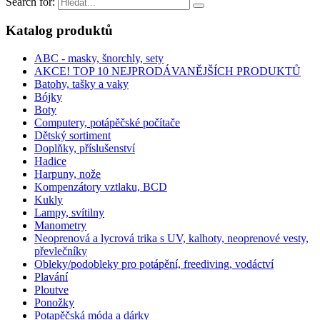
Search for:
Katalog produktů
ABC - masky, šnorchly, sety
AKCE! TOP 10 NEJPRODÁVANĚJŠÍCH PRODUKTŮ
Batohy, tašky a vaky
Bójky
Boty
Computery, potápěčské počítače
Dětský sortiment
Doplňky, příslušenství
Hadice
Harpuny, nože
Kompenzátory vztlaku, BCD
Kukly
Lampy, svítilny
Manometry
Neoprenová a lycrová trika s UV, kalhoty, neoprenové vesty,
převlečníky
Obleky/podobleky pro potápění, freediving, vodáctví
Plavání
Ploutve
Ponožky
Potapěčská móda a dárky