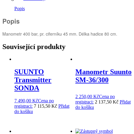
Popis
Popis
Manometr 400 bar, pr. ciferníku 45 mm. Délka hadice 80 cm.
Související produkty
SUUNTO
Manometr Suunto
Transmitter
SM-36/300
SONDA
2 250,00
Kč
Cena po
7 490,00
Kč
Cena po
registraci:
2 137,50 Kč
Přidat
registraci:
7 115,50 Kč
Přidat
do košíku
do košíku