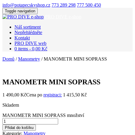
info@potapecskyshop.cz
773 289 298
777 500 450
Toggle navigation
PRO DIVE e-shop
Náš sortiment
Nepřehlédněte
Kontakt
PRO DIVE web
0 items -
0,00
Kč
Domů
/
Manometry
/ MANOMETR MINI SOPRASS
MANOMETR MINI SOPRASS
1 490,00
Kč
Cena po
registraci:
1 415,50 Kč
Skladem
MANOMETR MINI SOPRASS množství
Přidat do košíku
Kategorie:
Manometry