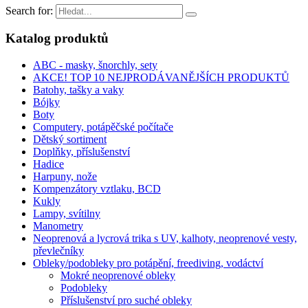
Search for:
Katalog produktů
ABC - masky, šnorchly, sety
AKCE! TOP 10 NEJPRODÁVANĚJŠÍCH PRODUKTŮ
Batohy, tašky a vaky
Bójky
Boty
Computery, potápěčské počítače
Dětský sortiment
Doplňky, příslušenství
Hadice
Harpuny, nože
Kompenzátory vztlaku, BCD
Kukly
Lampy, svítilny
Manometry
Neoprenová a lycrová trika s UV, kalhoty, neoprenové vesty,
převlečníky
Obleky/podobleky pro potápění, freediving, vodáctví
Mokré neoprenové obleky
Podobleky
Příslušenství pro suché obleky