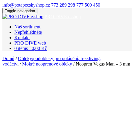
info@potapecskyshop.cz
773 289 298
777 500 450
Toggle navigation
PRO DIVE e-shop
Náš sortiment
Nepřehlédněte
Kontakt
PRO DIVE web
0 items -
0,00
Kč
Domů
/
Obleky/podobleky pro potápění, freediving,
vodáctví
/
Mokré neoprenové obleky
/ Neopren Vegas Man – 3 mm