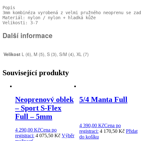
Popis

3mm kombinéza vyrobená z velmi pružného neoprenu se zad
Materiál: nylon / nylon + hladká kůže

Velikosti: 3-7
Další informace
Velikost
L (6), M (5), S (3), S/M (4), XL (7)
Související produkty
Neoprenový oblek
5/4 Manta Full
– Sport S-Flex
Full – 5mm
4 390,00
Kč
Cena po
4 290,00
Kč
Cena po
registraci:
4 170,50 Kč
Přidat
registraci:
4 075,50 Kč
Výběr
do košíku