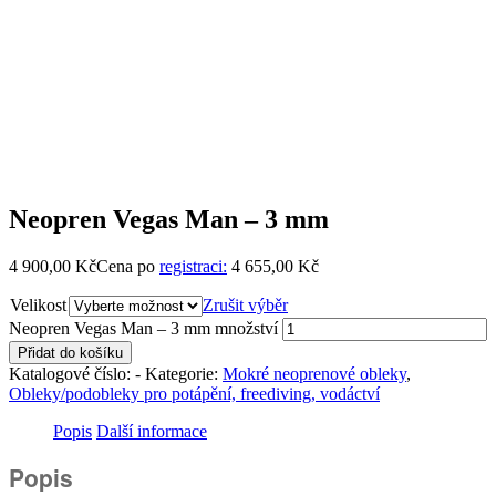
Neopren Vegas Man – 3 mm
4 900,00
Kč
Cena po
registraci:
4 655,00 Kč
Velikost
Zrušit výběr
Neopren Vegas Man – 3 mm množství
Přidat do košíku
Katalogové číslo:
-
Kategorie:
Mokré neoprenové obleky
,
Obleky/podobleky pro potápění, freediving, vodáctví
Popis
Další informace
Popis