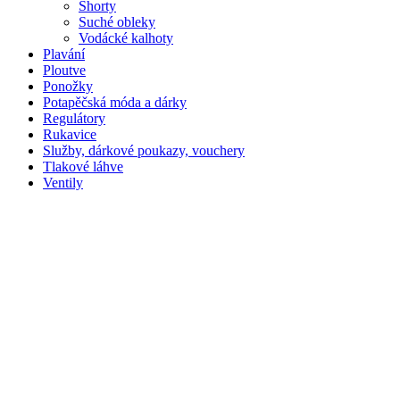
Shorty
Suché obleky
Vodácké kalhoty
Plavání
Ploutve
Ponožky
Potapěčská móda a dárky
Regulátory
Rukavice
Služby, dárkové poukazy, vouchery
Tlakové láhve
Ventily
2017 © Prodive - Potápěčský shop /
Zásady cookies
Obchodní podmínky
Doprava a platba
Ochrana osobních údajů