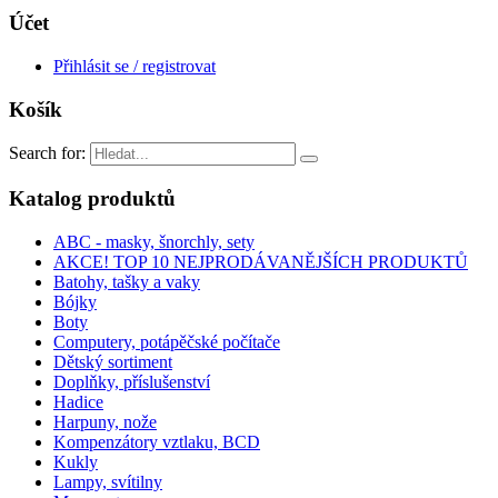
Účet
Přihlásit se / registrovat
Košík
Search for:
Katalog produktů
ABC - masky, šnorchly, sety
AKCE! TOP 10 NEJPRODÁVANĚJŠÍCH PRODUKTŮ
Batohy, tašky a vaky
Bójky
Boty
Computery, potápěčské počítače
Dětský sortiment
Doplňky, příslušenství
Hadice
Harpuny, nože
Kompenzátory vztlaku, BCD
Kukly
Lampy, svítilny