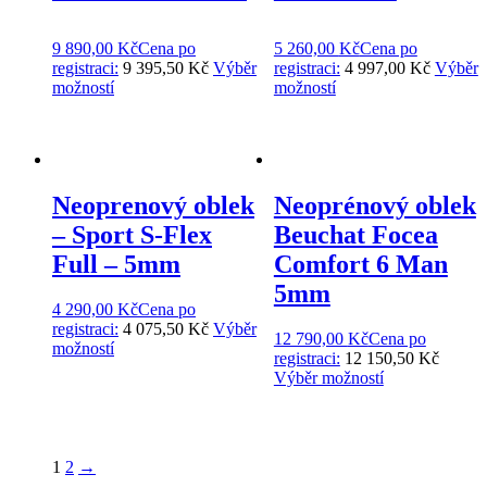
9 890,00
Kč
Cena po
5 260,00
Kč
Cena po
registraci:
9 395,50 Kč
Výběr
registraci:
4 997,00 Kč
Výběr
možností
možností
Neoprenový oblek
Neoprénový oblek
– Sport S-Flex
Beuchat Focea
Full – 5mm
Comfort 6 Man
5mm
4 290,00
Kč
Cena po
registraci:
4 075,50 Kč
Výběr
12 790,00
Kč
Cena po
možností
registraci:
12 150,50 Kč
Výběr možností
1
2
→