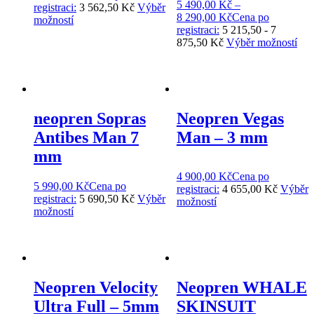
5 490,00
Kč
–
registraci:
3 562,50 Kč
Výběr
8 290,00
Kč
Cena po
možností
registraci:
5 215,50 - 7
875,50 Kč
Výběr možností
neopren Sopras
Neopren Vegas
Antibes Man 7
Man – 3 mm
mm
4 900,00
Kč
Cena po
5 990,00
Kč
Cena po
registraci:
4 655,00 Kč
Výběr
registraci:
5 690,50 Kč
Výběr
možností
možností
Neopren Velocity
Neopren WHALE
Ultra Full – 5mm
SKINSUIT