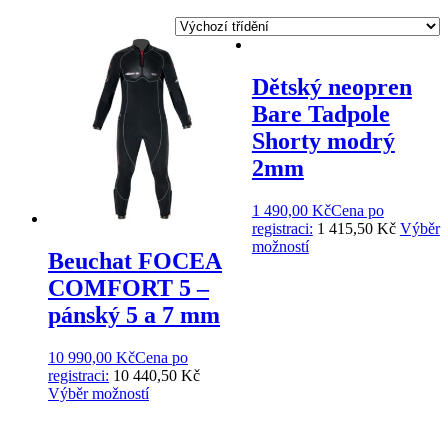
Dětský neopren
Bare Tadpole
Shorty modrý
2mm
1 490,00
Kč
Cena po
registraci:
1 415,50 Kč
Výběr
možností
Beuchat FOCEA
COMFORT 5 –
pánský 5 a 7 mm
10 990,00
Kč
Cena po
registraci:
10 440,50 Kč
Výběr možností