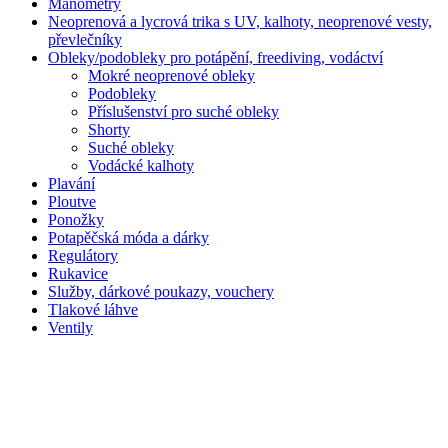
Manometry
Neoprenová a lycrová trika s UV, kalhoty, neoprenové vesty,
převlečníky
Obleky/podobleky pro potápění, freediving, vodáctví
Mokré neoprenové obleky
Podobleky
Příslušenství pro suché obleky
Shorty
Suché obleky
Vodácké kalhoty
Plavání
Ploutve
Ponožky
Potapěčská móda a dárky
Regulátory
Rukavice
Služby, dárkové poukazy, vouchery
Tlakové láhve
Ventily
2017 © Prodive - Potápěčský shop /
Zásady cookies
Obchodní podmínky
Doprava a platba
Ochrana osobních údajů