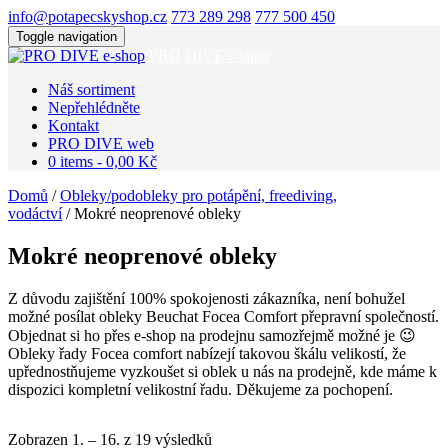
info@potapecskyshop.cz
773 289 298
777 500 450
Toggle navigation
PRO DIVE e-shop
Náš sortiment
Nepřehlédněte
Kontakt
PRO DIVE web
0 items -
0,00
Kč
Domů
/
Obleky/podobleky pro potápění, freediving,
vodáctví
/ Mokré neoprenové obleky
Mokré neoprenové obleky
Z důvodu zajištění 100% spokojenosti zákazníka, není bohužel
možné posílat obleky Beuchat Focea Comfort přepravní společností.
Objednat si ho přes e-shop na prodejnu samozřejmě možné je 😉
Obleky řady Focea comfort nabízejí takovou škálu velikostí, že
upřednostňujeme vyzkoušet si oblek u nás na prodejně, kde máme k
dispozici kompletní velikostní řadu. Děkujeme za pochopení.
Zobrazen 1. – 16. z 19 výsledků