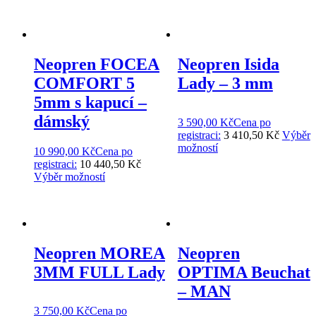
Neopren FOCEA
Neopren Isida
COMFORT 5
Lady – 3 mm
5mm s kapucí –
dámský
3 590,00
Kč
Cena po
registraci:
3 410,50 Kč
Výběr
možností
10 990,00
Kč
Cena po
registraci:
10 440,50 Kč
Výběr možností
Neopren MOREA
Neopren
3MM FULL Lady
OPTIMA Beuchat
– MAN
3 750,00
Kč
Cena po