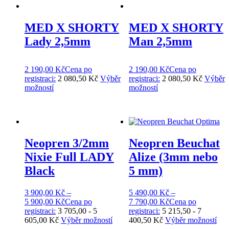
MED X SHORTY
MED X SHORTY
Lady 2,5mm
Man 2,5mm
2 190,00
Kč
Cena po
2 190,00
Kč
Cena po
registraci:
2 080,50 Kč
Výběr
registraci:
2 080,50 Kč
Výběr
možností
možností
Neopren 3/2mm
Neopren Beuchat
Nixie Full LADY
Alize (3mm nebo
Black
5 mm)
3 900,00
Kč
–
5 490,00
Kč
–
5 900,00
Kč
Cena po
7 790,00
Kč
Cena po
registraci:
3 705,00 - 5
registraci:
5 215,50 - 7
605,00 Kč
Výběr možností
400,50 Kč
Výběr možností