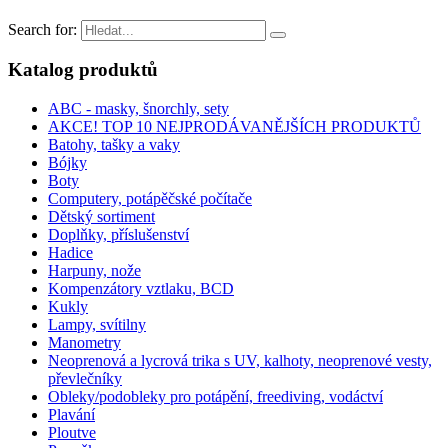
Search for:
Katalog produktů
ABC - masky, šnorchly, sety
AKCE! TOP 10 NEJPRODÁVANĚJŠÍCH PRODUKTŮ
Batohy, tašky a vaky
Bójky
Boty
Computery, potápěčské počítače
Dětský sortiment
Doplňky, příslušenství
Hadice
Harpuny, nože
Kompenzátory vztlaku, BCD
Kukly
Lampy, svítilny
Manometry
Neoprenová a lycrová trika s UV, kalhoty, neoprenové vesty,
převlečníky
Obleky/podobleky pro potápění, freediving, vodáctví
Plavání
Ploutve