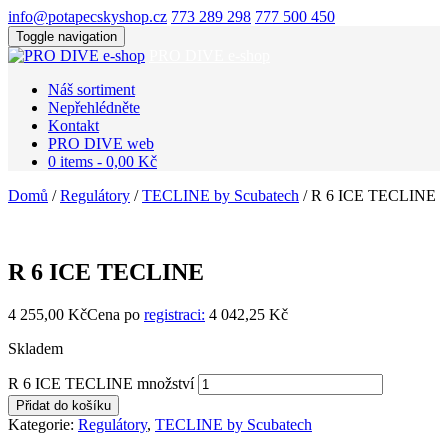
info@potapecskyshop.cz
773 289 298
777 500 450
Toggle navigation
PRO DIVE e-shop
Náš sortiment
Nepřehlédněte
Kontakt
PRO DIVE web
0 items -
0,00
Kč
Domů
/
Regulátory
/
TECLINE by Scubatech
/ R 6 ICE TECLINE
R 6 ICE TECLINE
4 255,00
Kč
Cena po
registraci:
4 042,25 Kč
Skladem
R 6 ICE TECLINE množství
Přidat do košíku
Kategorie:
Regulátory
,
TECLINE by Scubatech