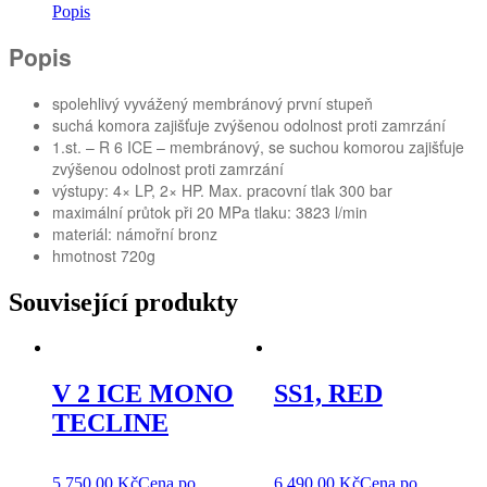
Popis
Popis
spolehlivý vyvážený membránový první stupeň
suchá komora zajišťuje zvýšenou odolnost proti zamrzání
1.st. – R 6 ICE – membránový, se suchou komorou zajišťuje
zvýšenou odolnost proti zamrzání
výstupy: 4× LP, 2× HP. Max. pracovní tlak 300 bar
maximální průtok při 20 MPa tlaku: 3823 l/min
materiál: námořní bronz
hmotnost 720g
Související produkty
V 2 ICE MONO
SS1, RED
TECLINE
5 750,00
Kč
Cena po
6 490,00
Kč
Cena po