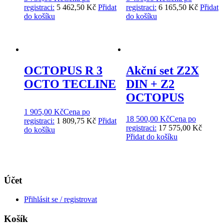
registraci:
5 462,50 Kč
Přidat
registraci:
6 165,50 Kč
Přidat
do košíku
do košíku
OCTOPUS R 3
Akční set Z2X
OCTO TECLINE
DIN + Z2
OCTOPUS
1 905,00
Kč
Cena po
18 500,00
Kč
Cena po
registraci:
1 809,75 Kč
Přidat
registraci:
17 575,00 Kč
do košíku
Přidat do košíku
Účet
Přihlásit se / registrovat
Košík