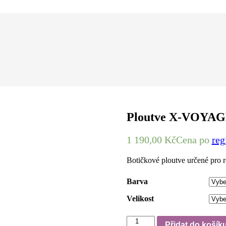
Ploutve X-VOYA
1 190,00
Kč
Cena po
reg
Botičkové ploutve určené pro r
Barva
Velikost
Ploutve
Přidat do košík