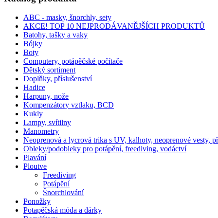
ABC - masky, šnorchly, sety
AKCE! TOP 10 NEJPRODÁVANĚJŠÍCH PRODUKTŮ
Batohy, tašky a vaky
Bójky
Boty
Computery, potápěčské počítače
Dětský sortiment
Doplňky, příslušenství
Hadice
Harpuny, nože
Kompenzátory vztlaku, BCD
Kukly
Lampy, svítilny
Manometry
Neoprenová a lycrová trika s UV, kalhoty, neoprenové vesty, p
Obleky/podobleky pro potápění, freediving, vodáctví
Plavání
Ploutve
Freediving
Potápění
Šnorchlování
Ponožky
Potapěčská móda a dárky