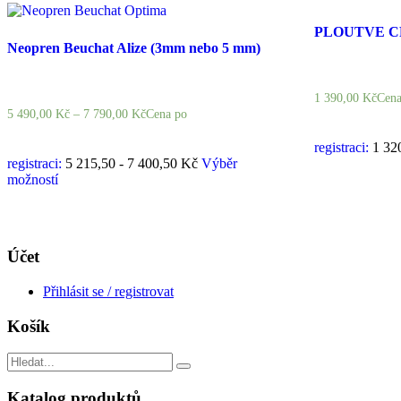
PLOUTVE C
Neopren Beuchat Alize (3mm nebo 5 mm)
1 390,00
Kč
Cena
5 490,00
Kč
–
7 790,00
Kč
Cena po
registraci:
1 32
registraci:
5 215,50 - 7 400,50 Kč
Výběr
možností
Účet
Přihlásit se / registrovat
Košík
Search
for:
Katalog produktů