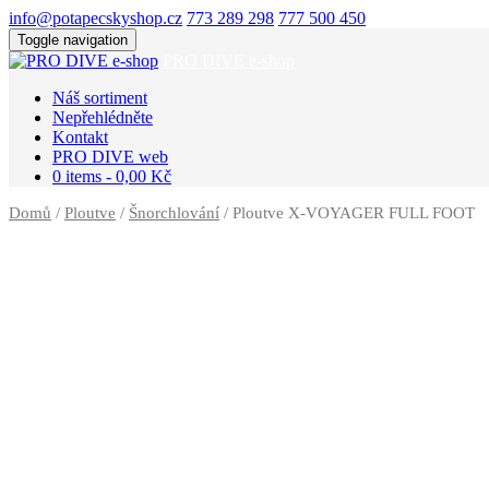
info@potapecskyshop.cz
773 289 298
777 500 450
Toggle navigation
PRO DIVE e-shop
Náš sortiment
Nepřehlédněte
Kontakt
PRO DIVE web
0 items -
0,00
Kč
Domů
/
Ploutve
/
Šnorchlování
/ Ploutve X-VOYAGER FULL FOOT