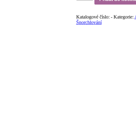
X-
VOYAGER
FULL
Katalogové číslo:
-
Kategorie:
FOOT
Šnorchlování
množství