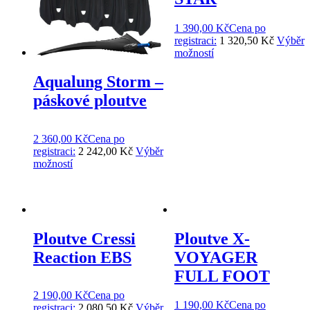
1 390,00
Kč
Cena po
registraci:
1 320,50 Kč
Výběr
možností
Aqualung Storm –
páskové ploutve
2 360,00
Kč
Cena po
registraci:
2 242,00 Kč
Výběr
možností
Ploutve Cressi
Ploutve X-
Reaction EBS
VOYAGER
FULL FOOT
2 190,00
Kč
Cena po
1 190,00
Kč
Cena po
registraci:
2 080,50 Kč
Výběr