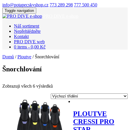
info@potapecskyshop.cz
773 289 298
777 500 450
Toggle navigation
PRO DIVE e-shop
Náš sortiment
Nepřehlédněte
Kontakt
PRO DIVE web
0 items -
0,00
Kč
Domů
/
Ploutve
/ Šnorchlování
Šnorchlování
Zobrazuji všech 6 výsledků
PLOUTVE
CRESSI PRO
STAR