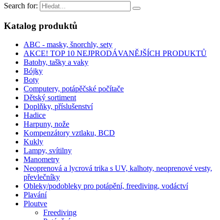
Search for:
Katalog produktů
ABC - masky, šnorchly, sety
AKCE! TOP 10 NEJPRODÁVANĚJŠÍCH PRODUKTŮ
Batohy, tašky a vaky
Bójky
Boty
Computery, potápěčské počítače
Dětský sortiment
Doplňky, příslušenství
Hadice
Harpuny, nože
Kompenzátory vztlaku, BCD
Kukly
Lampy, svítilny
Manometry
Neoprenová a lycrová trika s UV, kalhoty, neoprenové vesty,
převlečníky
Obleky/podobleky pro potápění, freediving, vodáctví
Plavání
Ploutve
Freediving