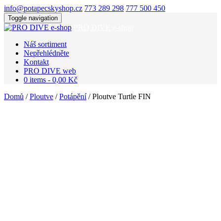
info@potapecskyshop.cz
773 289 298
777 500 450
Toggle navigation
PRO DIVE e-shop
Náš sortiment
Nepřehlédněte
Kontakt
PRO DIVE web
0 items -
0,00
Kč
Domů
/
Ploutve
/
Potápění
/ Ploutve Turtle FIN