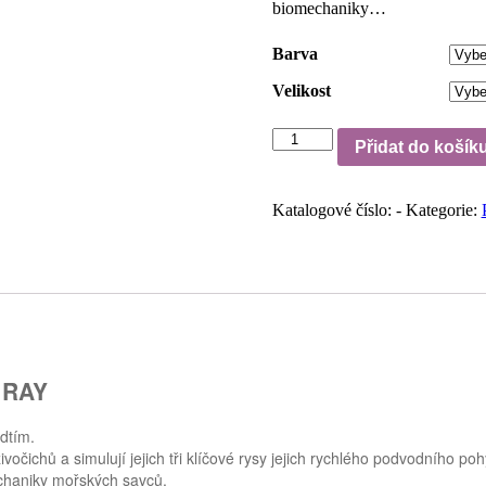
biomechaniky…
Barva
Velikost
OCEANIC
Přidat do košík
Manta
Ray
množství
Katalogové číslo:
-
Kategorie:
 RAY
dtím.
očichů a simulují jejich tři klíčové rysy jejich rychlého podvodního poh
echaniky mořských savců.