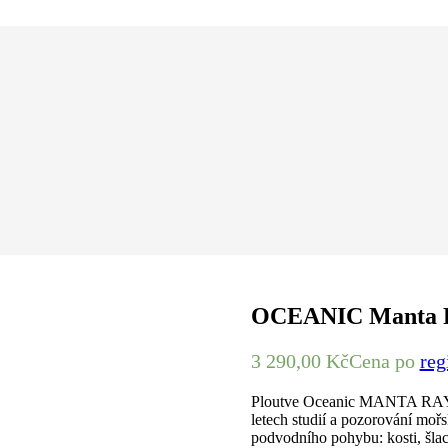
OCEANIC Manta 
3 290,00
Kč
Cena po
reg
Ploutve Oceanic MANTA RAY vá
letech studií a pozorování mořsk
podvodního pohybu: kosti, šlac