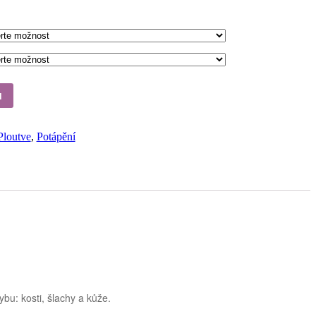
u
Ploutve
,
Potápění
ybu: kosti, šlachy a kůže.