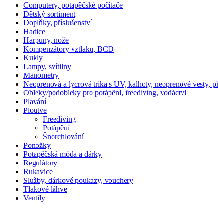
Computery, potápěčské počítače
Dětský sortiment
Doplňky, příslušenství
Hadice
Harpuny, nože
Kompenzátory vztlaku, BCD
Kukly
Lampy, svítilny
Manometry
Neoprenová a lycrová trika s UV, kalhoty, neoprenové vesty, p
Obleky/podobleky pro potápění, freediving, vodáctví
Plavání
Ploutve
Freediving
Potápění
Šnorchlování
Ponožky
Potapěčská móda a dárky
Regulátory
Rukavice
Služby, dárkové poukazy, vouchery
Tlakové láhve
Ventily
2017 © Prodive - Potápěčský shop /
Zásady cookies