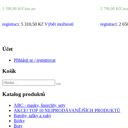
5 590,00
Kč
Cena po
2 790,00
Kč
Cena
registraci:
5 310,50 Kč
Výběr možností
registraci:
2 65
Účet
Přihlásit se / registrovat
Košík
Search
for:
Katalog produktů
ABC - masky, šnorchly, sety
AKCE! TOP 10 NEJPRODÁVANĚJŠÍCH PRODUKTŮ
Batohy, tašky a vaky
Bójky
Boty