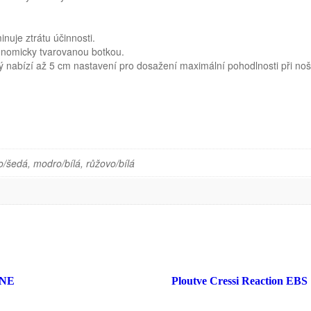
nuje ztrátu účinnosti.
onomicky tvarovanou botkou.
 nabízí až 5 cm nastavení pro dosažení maximální pohodlnosti při noš
o/šedá, modro/bílá, růžovo/bílá
NE
Ploutve Cressi Reaction EBS