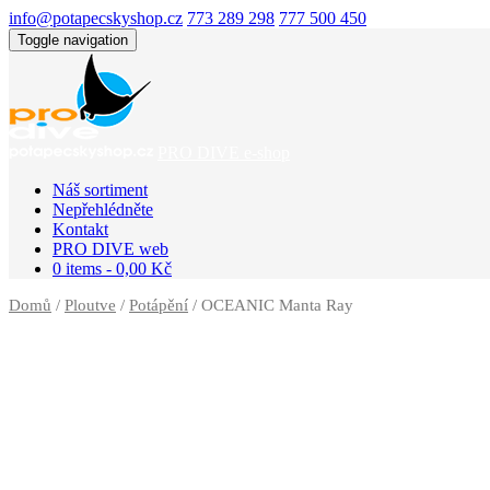
info@potapecskyshop.cz
773 289 298
777 500 450
Toggle navigation
PRO DIVE e-shop
Náš sortiment
Nepřehlédněte
Kontakt
PRO DIVE web
0 items -
0,00
Kč
Domů
/
Ploutve
/
Potápění
/ OCEANIC Manta Ray