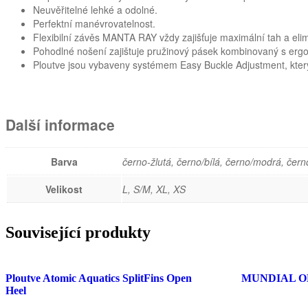
Neuvěřitelné lehké a odolné.
Perfektní manévrovatelnost.
Flexibilní závěs MANTA RAY vždy zajišťuje maximální tah a elimi
Pohodlné nošení zajištuje pružinový pásek kombinovaný s erg
Ploutve jsou vybaveny systémem Easy Buckle Adjustment, který
Další informace
Barva
černo-žlutá, černo/bílá, černo/modrá, čern
Velikost
L, S/M, XL, XS
Související produkty
Ploutve Atomic Aquatics SplitFins Open
MUNDIAL O
Heel